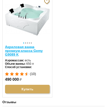
Акриловая ванна
премиум-класса Gemy
G9089 K
Аэромассаж:
есть
Объем ванны:
650 л
Способ установки:
отдельностоящая
(10)
Хромотерапия:
есть
Длина:
187 см
490 000
₽
Ширина:
187 см
Цвет:
белый
Форма:
квадратная
Купить
Материал:
акрил
Гидромассаж:
есть
Отзывы