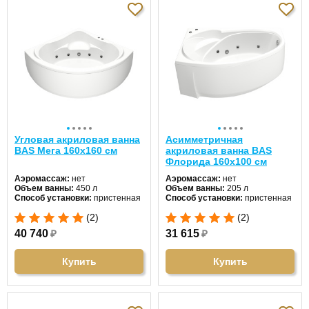
Угловая акриловая ванна
Асимметричная
BAS Мега 160х160 см
акриловая ванна BAS
Флорида 160х100 см
Аэромассаж:
нет
Аэромассаж:
нет
Объем ванны:
450 л
Объем ванны:
205 л
Способ установки:
пристенная
Способ установки:
пристенная
Хромотерапия:
нет
Хромотерапия:
нет
(2)
(2)
Длина:
160 см
Длина:
160 см
Ширина:
160 см
Ширина:
100 см
40 740
₽
31 615
₽
Цвет:
белый
Цвет:
белый
Форма:
четверть круга
Форма:
асимметричная
Материал:
акрил
Материал:
акрил
Купить
Купить
Гидромассаж:
опционально
Гидромассаж:
опционально