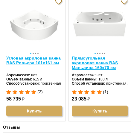
Угловая акриловая ванна
Прямоугольная
BAS Ривьера 161х161 см
акриловая ванна BAS
Мальдива 160х70 см
Аэромассаж:
нет
Аэромассаж:
нет
Объем ванны:
615 л
Объем ванны:
180 л
Способ установки:
пристенная
Способ установки:
пристенная,
Хромотерапия:
нет
отдельностоящая
(2)
(1)
Длина:
161 см
Хромотерапия:
нет
Ширина:
161 см
Длина:
160 см
58 735
₽
23 085
₽
Цвет:
белый
Ширина:
70 см
Форма:
угловая
Цвет:
белый
Материал:
акрил
Форма:
прямоугольная
Купить
Купить
Гидромассаж:
нет
Материал:
акрил
Гидромассаж:
нет
Отзывы