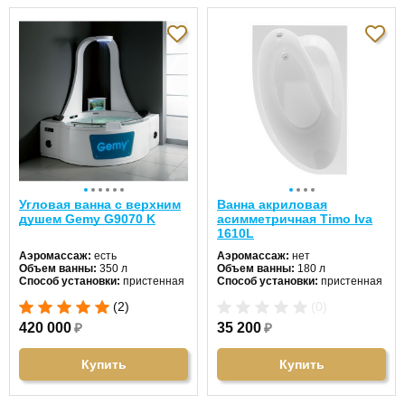
Угловая ванна с верхним
Ванна акриловая
душем Gemy G9070 K
асимметричная Timo Iva
1610L
Аэромассаж:
есть
Аэромассаж:
нет
Объем ванны:
350 л
Объем ванны:
180 л
Способ установки:
пристенная
Способ установки:
пристенная
Хромотерапия:
есть
Хромотерапия:
нет
(2)
(0)
Длина:
161 см
Длина:
160 см
Ширина:
161 см
Ширина:
100 см
420 000
₽
35 200
₽
Цвет:
белый
Цвет:
белый
Форма:
четверть круга
Форма:
асимметричная
Материал:
акрил
Материал:
акрил
Купить
Купить
Гидромассаж:
есть
Гидромассаж:
нет