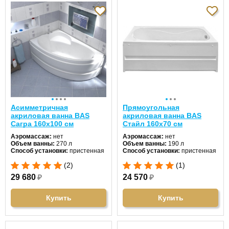
Асимметричная
Прямоугольная
акриловая ванна BAS
акриловая ванна BAS
Сагра 160х100 см
Стайл 160х70 см
Аэромассаж:
нет
Аэромассаж:
нет
Объем ванны:
270 л
Объем ванны:
190 л
Способ установки:
пристенная
Способ установки:
пристенная
Хромотерапия:
нет
Хромотерапия:
нет
(2)
(1)
Длина:
160 см
Длина:
160 см
Ширина:
100 см
Ширина:
70 см
29 680
₽
24 570
₽
Цвет:
белый
Цвет:
белый
Форма:
асимметричная
Форма:
прямоугольная
Материал:
акрил
Материал:
акрил
Купить
Купить
Гидромассаж:
опционально
Гидромассаж:
нет