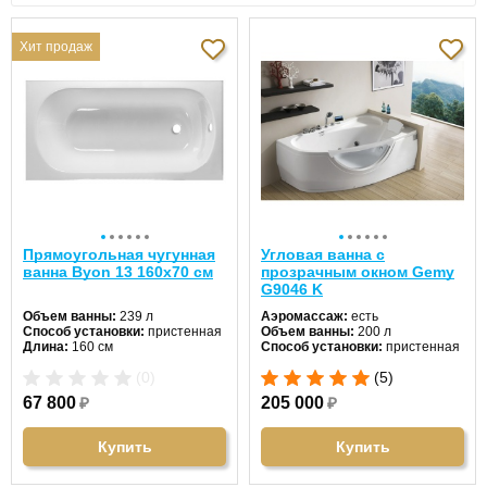
Хит продаж
Прямоугольная чугунная
Угловая ванна с
ванна Byon 13 160х70 см
прозрачным окном Gemy
G9046 K
Объем ванны:
239 л
Аэромассаж:
есть
Способ установки:
пристенная
Объем ванны:
200 л
Длина:
160 см
Способ установки:
пристенная
Ширина:
70 см
Хромотерапия:
нет
(0)
(5)
Цвет:
белый
Длина:
161 см
Форма:
прямоугольная
Ширина:
96 см
67 800
₽
205 000
₽
Материал:
чугун
Цвет:
белый
Гидромассаж:
нет
Форма:
асимметричная
Материал:
акрил
Купить
Купить
Гидромассаж:
есть