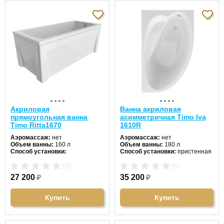
Акриловая
Ванна акриловая
прямоугольная ванна
асимметричная Timo Iva
Timo Ritta1670
1610R
Аэромассаж:
нет
Аэромассаж:
нет
Объем ванны:
160 л
Объем ванны:
180 л
Способ установки:
Способ установки:
пристенная
отдельностоящая
Хромотерапия:
нет
(0)
(0)
Хромотерапия:
нет
Длина:
160 см
Длина:
160 см
Ширина:
100 см
27 200
₽
35 200
₽
Ширина:
70 см
Цвет:
белый
Цвет:
белый
Форма:
асимметричная
Форма:
прямоугольная
Материал:
акрил
Купить
Купить
Материал:
акрил
Гидромассаж:
нет
Гидромассаж:
нет