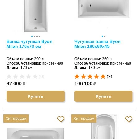
Ванна чугунная Byon
Чугунная ванна Byon
Milan 170x70 см
Milan 180x80x45
Объем ванны:
290 л
Объем ванны:
360 л
Способ установки:
пристенная
Способ установки:
пристенная
Длина:
170 см
Длина:
180 см
Ширина:
70 см
Ширина:
80 см
(0)
(9)
Цвет:
белый
Цвет:
белый
Форма:
прямоугольная
Форма:
прямоугольная
82 600
₽
106 100
₽
Материал:
чугун
Материал:
чугун
Гидромассаж:
нет
Гидромассаж:
нет
Купить
Купить
Хит продаж
Хит продаж