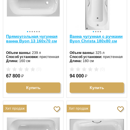
Прямоугольная чугунная
Ванна чугунная с ручками
ванна Byon 13 160х70 см
Byon Christa 180х80 см
Объем ванны:
239 л
Объем ванны:
325 л
Способ установки:
пристенная
Способ установки:
пристенная
Длина:
160 см
Длина:
180 см
Ширина:
70 см
Ширина:
80 см
(0)
(0)
Цвет:
белый
Цвет:
белый
Форма:
прямоугольная
Форма:
прямоугольная
67 800
₽
94 000
₽
Материал:
чугун
Материал:
чугун
Гидромассаж:
нет
Гидромассаж:
нет
Купить
Купить
Хит продаж
Хит продаж