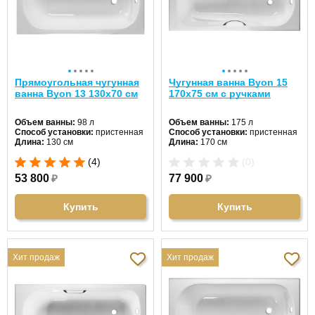
Прямоугольная чугунная
Чугунная ванна Byon 15
ванна Byon 13 130x70 см
170х75 см с ручками
Объем ванны:
98 л
Объем ванны:
175 л
Способ установки:
пристенная
Способ установки:
пристенная
Длина:
130 см
Длина:
170 см
Ширина:
70 см
Ширина:
75 см
(4)
(0)
Цвет:
белый
Цвет:
белый
Форма:
прямоугольная
Форма:
прямоугольная
53 800
₽
77 900
₽
Материал:
чугун
Материал:
чугун
Гидромассаж:
нет
Гидромассаж:
нет
Купить
Купить
Хит продаж
Хит продаж