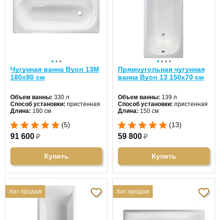
Чугунная ванна Byon 13M
Прямоугольная чугунная
180x80 см
ванна Byon 13 150x70 см
Объем ванны:
330 л
Объем ванны:
139 л
Способ установки:
пристенная
Способ установки:
пристенная
Длина:
180 см
Длина:
150 см
Ширина:
80 см
Ширина:
70 см
(5)
(13)
Цвет:
белый
Цвет:
белый
Форма:
прямоугольная
Форма:
прямоугольная
91 600
₽
59 800
₽
Материал:
чугун
Материал:
чугун
Гидромассаж:
нет
Гидромассаж:
нет
Купить
Купить
Хит продаж
Хит продаж