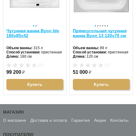
Чугунная ванна Byon Ide
Прямоугольная чугунная
180x85x42
ванна Byon 13 120х70 см
Объем ванны:
315 л
Объем ванны:
89 л
Способ установки:
пристенная
Способ установки:
пристенная
Длина:
180 см
Длина:
120 см
Ширина:
85 см
Ширина:
70 см
(0)
(0)
Цвет:
белый
Цвет:
белый
Форма:
прямоугольная
Форма:
прямоугольная
99 200
₽
51 000
₽
Материал:
чугун
Материал:
чугун
Гидромассаж:
нет
Гидромассаж:
нет
Купить
Купить
МАГАЗИН
О магазине
Доставка и оплата
Гарантия
Акции
Контакты
ПОКУПАТЕЛЮ