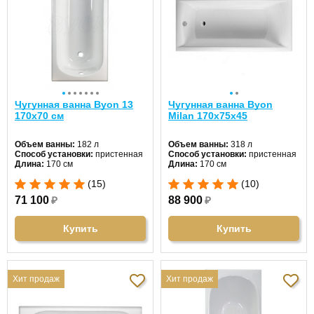
Чугунная ванна Byon 13
Чугунная ванна Byon
170х70 см
Milan 170x75x45
Объем ванны:
182 л
Объем ванны:
318 л
Способ установки:
пристенная
Способ установки:
пристенная
Длина:
170 см
Длина:
170 см
Ширина:
70 см
Ширина:
75 см
(15)
(10)
Цвет:
белый
Цвет:
белый
Форма:
прямоугольная
Форма:
прямоугольная
71 100
₽
88 900
₽
Материал:
чугун
Материал:
чугун
Гидромассаж:
нет
Гидромассаж:
нет
Купить
Купить
Хит продаж
Хит продаж