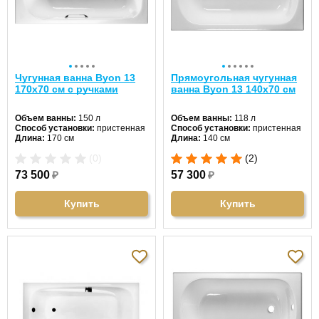
Чугунная ванна Byon 13
Прямоугольная чугунная
170х70 см с ручками
ванна Byon 13 140х70 см
Объем ванны:
150 л
Объем ванны:
118 л
Способ установки:
пристенная
Способ установки:
пристенная
Длина:
170 см
Длина:
140 см
Ширина:
70 см
Ширина:
70 см
(0)
(2)
Цвет:
белый
Цвет:
белый
Форма:
прямоугольная
Форма:
прямоугольная
73 500
₽
57 300
₽
Материал:
чугун
Материал:
чугун
Гидромассаж:
нет
Гидромассаж:
нет
Купить
Купить