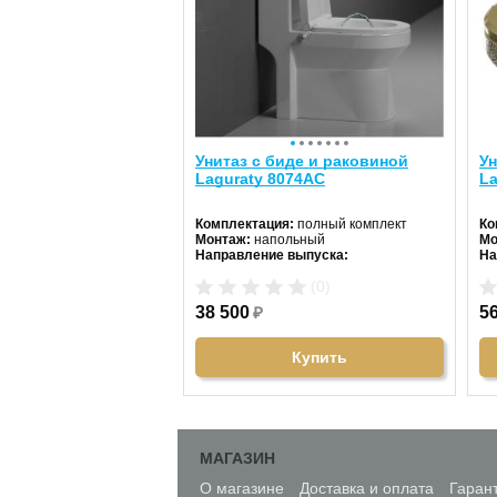
Унитаз с биде и раковиной
Ун
Laguraty 8074AC
La
Комплектация:
полный комплект
Ко
Монтаж:
напольный
Мо
Направление выпуска:
На
горизонтальный (в стену)
го
(0)
Цвет унитаза:
белый
Цв
Длина:
70 см
Дл
38 500
₽
5
Ширина:
36 см
Ши
Высота:
78 см
Вы
Купить
МАГАЗИН
О магазине
Доставка и оплата
Гаран