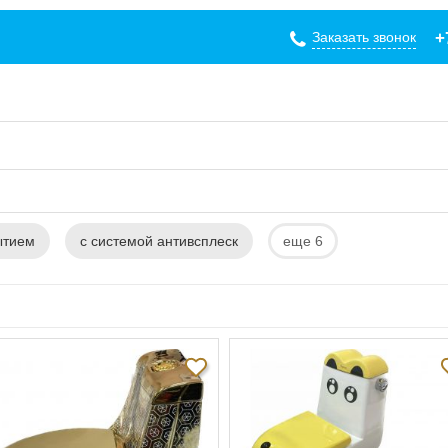
Заказать звонок
+
ытием
с системой антивсплеск
еще 6