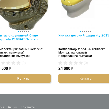
итаз с функцией биде
Унитаз детский Laguraty 201
guraty 2160AС Golden
мплектация:
полный комплект
Комплектация:
полный комплект
нтаж:
напольный
Монтаж:
напольный
правление выпуска:
Направление выпуска:
ризонтальный (в стену)
горизонтальный (в стену)
(0)
(0)
ет унитаза:
белый
Цвет унитаза:
белый с декором
ина:
75 см
Длина:
54 см
6 500
₽
24 600
₽
рина:
39 см
Ширина:
24 см
сота:
74 см
Высота:
59 см
Купить
Купить
тия
Акции
Контакты