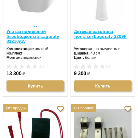
Унитаз подвесной
Детская раковина
безободковый Laguraty
тюльпан Laguraty 3209F
83210AW
Комплектация:
полный
Установка:
на пьедестале
комплект
Ширина:
48 см
Монтаж:
подвесной
Цвет:
белый
Направление выпуска:
Форма:
овальная
(0)
(0)
горизонтальный (в стену)
Материал:
санфаянс
Цвет унитаза:
белый
13 300
₽
9 300
₽
Длина:
55 см
Ширина:
37 см
Высота:
37 см
Купить
Купить
Хит продаж
Хит продаж