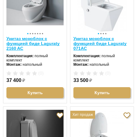
Унитаз моноблок с
Унитаз моноблок с
функцией биде Laguraty
функцией биде Laguraty
2160 AС
071AC
Комплектация:
полный
Комплектация:
полный
комплект
комплект
Монтаж:
напольный
Монтаж:
напольный
Направление выпуска:
Направление выпуска:
(0)
(0)
горизонтальный (в стену)
горизонтальный (в стену)
Цвет унитаза:
белый
Цвет унитаза:
белый
37 400
₽
33 500
₽
Длина:
75 см
Длина:
67 см
Ширина:
38 см
Ширина:
37 см
Высота:
78 см
Высота:
40 см
Купить
Купить
Хит продаж