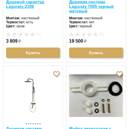
Душевой гарнитур
Душевая система
Laguraty 2106
Laguraty 7005 черный
матовый
Монтаж:
настенный
Монтаж:
настенный
Термостат:
есть
Термостат:
нет
Цвет:
хром
Цвет:
черный
(0)
(0)
3 809
₽
19 500
₽
Купить
Купить
Душевая система
Муфта переходная с