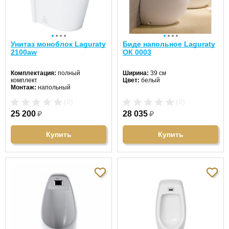
Унитаз моноблок Laguraty
Биде напольное Laguraty
2100aw
ОК 0003
Комплектация:
полный
Ширина:
39 см
комплект
Цвет:
белый
Монтаж:
напольный
Направление выпуска:
(0)
(0)
горизонтальный (в стену)
Цвет унитаза:
белый
25 200
₽
28 035
₽
Длина:
65 см
Ширина:
39 см
Высота:
77 см
Купить
Купить