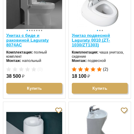
Унитаз с биде и
Унитаз подвесной
раковиной Laguraty
Laguraty 0010 (ZT-
8074AC
1030/ZT1303)
Комплектация:
полный
Комплектация:
чаша унитаза,
комплект
сидение
Монтаж:
напольный
Монтаж:
подвесной
Направление выпуска:
Направление выпуска:
(0)
(2)
горизонтальный (в стену)
горизонтальный (в стену)
Цвет унитаза:
белый
Цвет унитаза:
белый
38 500
₽
18 100
₽
Длина:
70 см
Длина:
58 см
Ширина:
36 см
Ширина:
40 см
Высота:
78 см
Высота:
41 см
Купить
Купить