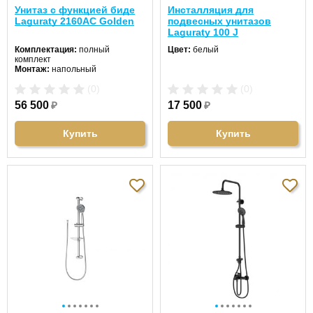
Унитаз с функцией биде
Инсталляция для
Laguraty 2160AС Golden
подвесных унитазов
Laguraty 100 J
Комплектация:
полный
Цвет:
белый
комплект
Монтаж:
напольный
Направление выпуска:
(0)
(0)
горизонтальный (в стену)
Цвет унитаза:
белый
56 500
₽
17 500
₽
Длина:
75 см
Ширина:
39 см
Высота:
74 см
Купить
Купить