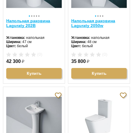
Напольная раковина
Напольная раковина
Laguraty 202B
Laguraty 2050w
Установка:
напольная
Установка:
напольная
Ширина:
47 см
Ширина:
48 см
Цвет:
белый
Цвет:
белый
Форма:
круглая
Форма:
квадратная
(0)
(0)
Материал:
санфаянс
Материал:
санфаянс
42 300
₽
35 800
₽
Купить
Купить