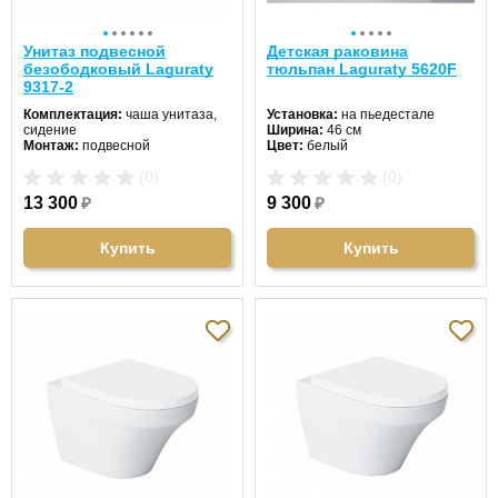
Унитаз подвесной
Детская раковина
безободковый Laguraty
тюльпан Laguraty 5620F
9317-2
Комплектация:
чаша унитаза,
Установка:
на пьедестале
сидение
Ширина:
46 см
Монтаж:
подвесной
Цвет:
белый
Направление выпуска:
Форма:
овальная
(0)
(0)
горизонтальный (в стену)
Материал:
санфаянс
Цвет унитаза:
белый
13 300
₽
9 300
₽
Длина:
49 см
Ширина:
36 см
Высота:
32 см
Купить
Купить