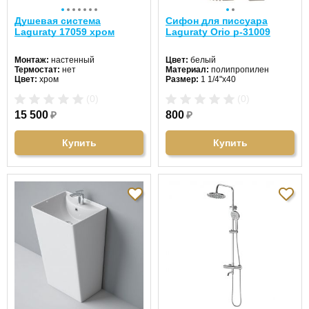
Душевая система
Сифон для писсуара
Laguraty 17059 хром
Laguraty Orio p-31009
Монтаж:
настенный
Цвет:
белый
Термостат:
нет
Материал:
полипропилен
Цвет:
хром
Размер:
1 1/4"х40
(0)
(0)
15 500
₽
800
₽
Купить
Купить