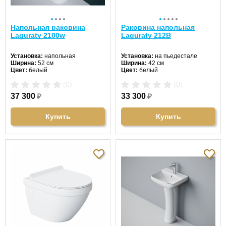
Напольная раковина
Раковина напольная
Laguraty 2100w
Laguraty 212B
Установка:
напольная
Установка:
на пьедестале
Ширина:
52 см
Ширина:
42 см
Цвет:
белый
Цвет:
белый
Форма:
овальная
Форма:
круглая
(0)
(0)
Материал:
санфаянс
Материал:
санфаянс
37 300
₽
33 300
₽
Купить
Купить