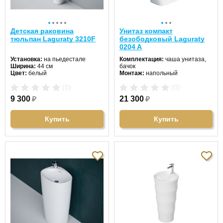
Детская раковина
Унитаз компакт
тюльпан Laguraty 3210F
безободковый Laguraty
0204 A
Установка:
на пьедестале
Комплектация:
чаша унитаза,
Ширина:
44 см
бачок
Цвет:
белый
Монтаж:
напольный
Форма:
овальная
Направление выпуска:
(0)
(0)
Материал:
санфаянс
горизонтальный (в стену)
Цвет унитаза:
белый
9 300
₽
21 300
₽
Длина:
64 см
Ширина:
35 см
Высота:
82 см
Купить
Купить