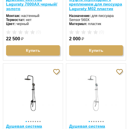
Laguraty 7000AX черный/
креплением для писсуара
золото
Laguraty М02 пластик
Монтаж:
настенный
Назначение:
для писсуара
Термостат:
нет
Sensor 560X
Цвет:
черный
Материал:
пластик
(0)
(0)
22 500
₽
2 000
₽
Купить
Купить
Душевая система
Душевая система