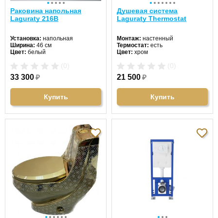
Раковина напольная
Душевая система
Laguraty 216B
Laguraty Thermostat
Установка:
напольная
Монтаж:
настенный
Ширина:
46 см
Термостат:
есть
Цвет:
белый
Цвет:
хром
Форма:
прямоугольная
(0)
(0)
Материал:
санфаянс
33 300
₽
21 500
₽
Купить
Купить