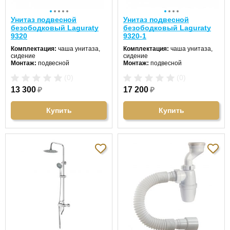
Унитаз подвесной
Унитаз подвесной
безободковый Laguraty
безободковый Laguraty
9320
9320-1
Комплектация:
чаша унитаза,
Комплектация:
чаша унитаза,
сидение
сидение
Монтаж:
подвесной
Монтаж:
подвесной
Направление выпуска:
Направление выпуска:
(0)
(0)
горизонтальный (в стену)
горизонтальный (в стену)
Цвет унитаза:
белый
Цвет унитаза:
белый
13 300
₽
17 200
₽
Длина:
53 см
Длина:
53 см
Ширина:
36 см
Ширина:
36 см
Высота:
34 см
Высота:
32 см
Купить
Купить