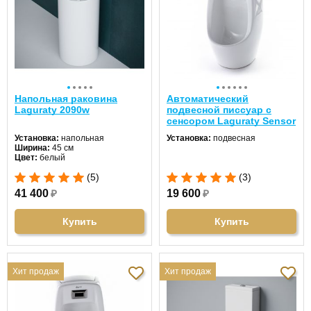
Напольная раковина
Автоматический
Laguraty 2090w
подвесной писсуар с
сенсором Laguraty Sensor
560 (выпуск - вниз)
Установка:
напольная
Установка:
подвесная
Ширина:
45 см
Цвет:
белый
Форма:
круглая
(5)
(3)
Материал:
санфаянс
41 400
₽
19 600
₽
Купить
Купить
Хит продаж
Хит продаж