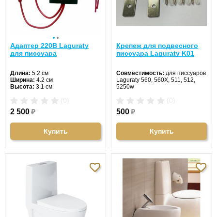
Адаптер 220В Laguraty
Крепеж для подвесного
для писсуара
писсуара Laguraty K01
Длина:
5.2 см
Совместимость:
для писсуаров
Ширина:
4.2 см
Laguraty 560, 560X, 511, 512,
Высота:
3.1 см
5250w
Материал:
нержавеющая сталь
(0)
(0)
2 500
₽
500
₽
Купить
Купить