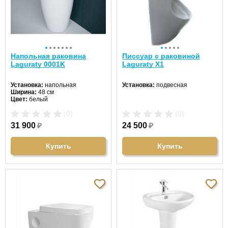
Напольная раковина
Писсуар с раковиной
Laguraty 0001K
Laguraty Х1
Установка:
напольная
Установка:
подвесная
Ширина:
48 см
Цвет:
белый
Форма:
круглая
(0)
(0)
Материал:
санфаянс
31 900
₽
24 500
₽
Купить
Купить