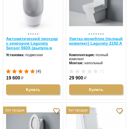
Автоматический писсуар
Унитаз-моноблок (полный
с сенсором Laguraty
комплект) Laguraty 2192 A
Sensor 560X (выпуск-в
стену)
Установка:
подвесная
Комплектация:
полный
комплект
Монтаж:
напольный
Направление выпуска:
(4)
(0)
горизонтальный (в стену)
Цвет унитаза:
белый
19 600
₽
29 900
₽
Длина:
64 см
Ширина:
35 см
Высота:
79 см
Купить
Купить
Хит продаж
Хит продаж