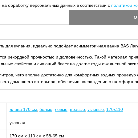
 на обработку персональных данных в соответствии с
политикой к
О
сть для купания, идеально подойдет асимметричная ванна BAS Лаг
ится рекордной прочностью и долговечностью. Такой материал прия
альные свойства и сияющий блеск на долгие годы ежедневной эксп
итров, чего вполне достаточно для комфортных водных процедур 
его домашнего интерьера, обеспечив наслаждение от комфортног
длина 170 см
,
белые
,
левые
,
правые
,
угловые
,
170х110
угловая
170 см х 110 см х 58-65 см