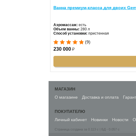
Ванна премиум-класса для двоих Gem
Аэромассаж:
есть
Объем ванны:
280 л
Способ установки:
пристенная
Хромотерапия:
есть
(9)
Длина:
180 см
Ширина:
122 см
230 000
₽
Цвет:
белый
Форма:
асимметричная
Материал:
акрил
Гидромассаж:
есть
МАГАЗИН
О магазине
Доставка и оплата
Гаран
ПОКУПАТЕЛЮ
Личный кабинет
Новинки
Новости
О
Страница создана за 0.113 с | БД - 0.057 с