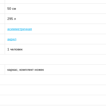
50 см
295 л
асимметричная
акрил
1 человек
каркас, комплект ножек