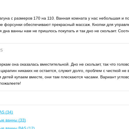
агуна с размеров 170 на 110. Ванная комната у нас небольшая и п
е форсунки обеспечивают прекрасный массаж. Кнопки для управл
я дна ванны нам не пришлось покупать и так дно не скользит. Соо
25
кам она оказалась вместительной. Дно не скользит, так что голово
царапин никаких не остается, служит долго, проблем с чисткой не 
и детей купаем вместе, они там плескаются часами. Вариант углов
 пожалеете!
AS (34)
ые ванны (33)
ые ванны BAS (12)